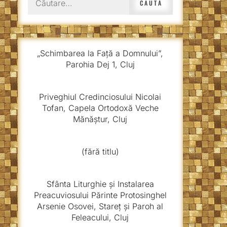
după:
„Schimbarea la Față a Domnului”,
Parohia Dej 1, Cluj
Priveghiul Credinciosului Nicolai
Tofan, Capela Ortodoxă Veche
Mănăștur, Cluj
(fără titlu)
Sfânta Liturghie și Instalarea
Preacuviosului Părinte Protosinghel
Arsenie Osovei, Stareț și Paroh al
Feleacului, Cluj