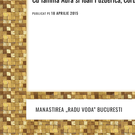
18 APRILIE 2015
PUBLICAT PE
Navigare
în
MANASTIREA „RADU VODA” BUCURESTI
articole