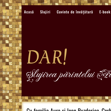
Sari
la
Acasă
Slujiri
Cuvinte de învățătură
E-book
conținut
Cu familia Aura si Ioan Puzderica, Co