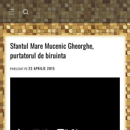
Sari
la
conținut
MENIU
PRINCIPAL
Sfantul Mare Mucenic Gheorghe,
purtatorul de biruinta
23 APRILIE 2015
PUBLICAT PE