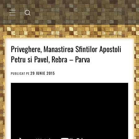
Sari
la
conținut
MENIU
PRINCIPAL
Priveghere, Manastirea Sfintilor Apostoli
Petru si Pavel, Rebra – Parva
29 IUNIE 2015
PUBLICAT PE