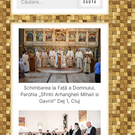
după:
Schimbarea la Față a Domnului,
Parohia „Sfintii Arhangheli Mihail si
Gavriil” Dej 1, Cluj