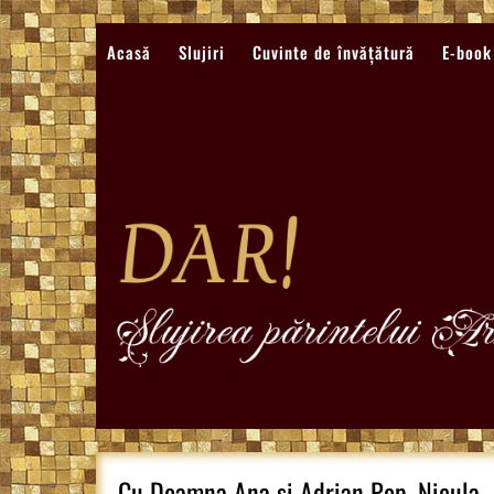
Sari
la
Acasă
Slujiri
Cuvinte de învățătură
E-book
conținut
Cu Doamna Ana si Adrian Pop, Nicula