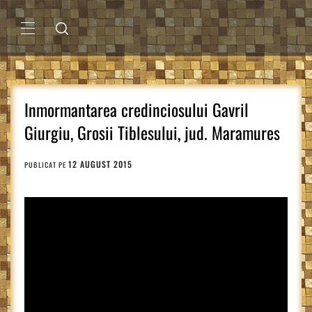
Sari
la
conținut
MENIU
PRINCIPAL
Inmormantarea credinciosului Gavril
Giurgiu, Grosii Tiblesului, jud. Maramures
12 AUGUST 2015
PUBLICAT PE