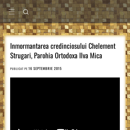
Sari
la
conținut
MENIU
PRINCIPAL
Inmormantarea credinciosului Chelement
Strugari, Parohia Ortodoxa Ilva Mica
16 SEPTEMBRIE 2015
PUBLICAT PE