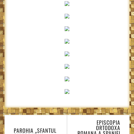
Navigare
EPISCOPIA
în
ORTODOXA
PAROHIA „SFANTUL
articole
ROMANA A SPANIEI