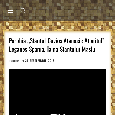
Sari
la
conținut
MENIU
PRINCIPAL
Parohia „Sfantul Cuvios Atanasie Atonitul”
Leganes-Spania, Taina Sfantului Maslu
27 SEPTEMBRIE 2015
PUBLICAT PE