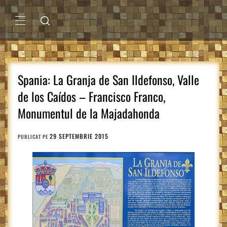
Sari
la
conținut
MENIU
PRINCIPAL
Spania: La Granja de San Ildefonso, Valle
de los Caídos – Francisco Franco,
Monumentul de la Majadahonda
29 SEPTEMBRIE 2015
PUBLICAT PE