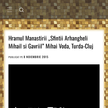
Sari
la
conținut
MENIU
PRINCIPAL
Hramul Manastirii „Sfintii Arhangheli
Mihail si Gavriil” Mihai Voda, Turda-Cluj
8 NOIEMBRIE 2015
PUBLICAT PE