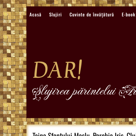
Sari
la
Acasă
Slujiri
Cuvinte de învățătură
E-book
conținut
Taina Sfantului Maslu, Parohia Iris, Cl