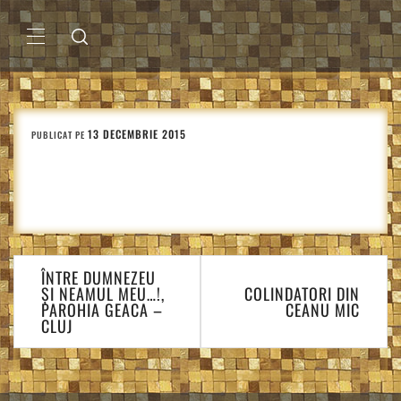
Sari
la
conținut
MENIU
PRINCIPAL
13 DECEMBRIE 2015
PUBLICAT PE
Navigare
ÎNTRE DUMNEZEU
în
ȘI NEAMUL MEU…!,
COLINDATORI DIN
articole
PAROHIA GEACA –
CEANU MIC
CLUJ