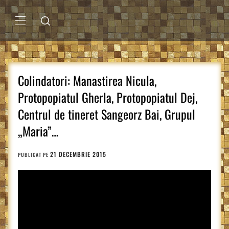
Sari
la
conținut
MENIU
PRINCIPAL
Colindatori: Manastirea Nicula,
Protopopiatul Gherla, Protopopiatul Dej,
Centrul de tineret Sangeorz Bai, Grupul
„Maria”…
21 DECEMBRIE 2015
PUBLICAT PE