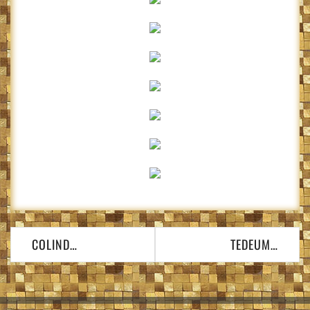
Navigare
COLIND…
TEDEUM…
în
articole