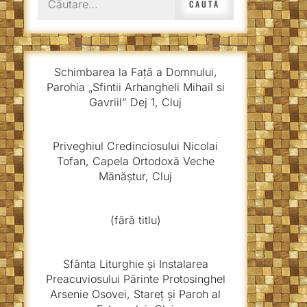
după:
Schimbarea la Față a Domnului,
Parohia „Sfintii Arhangheli Mihail si
Gavriil” Dej 1, Cluj
Priveghiul Credinciosului Nicolai
Tofan, Capela Ortodoxă Veche
Mănăștur, Cluj
(fără titlu)
Sfânta Liturghie și Instalarea
Preacuviosului Părinte Protosinghel
Arsenie Osovei, Stareț și Paroh al