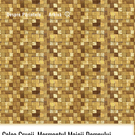
Despre Părintele
Arhivă
, Calea Crucii, Mormantul Maicii Domnului,