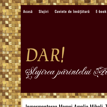
Sari
la
Acasă
Slujiri
Cuvinte de învățătură
E-book
conținut
Inmormantarea Mamei Amalia Mihali, T