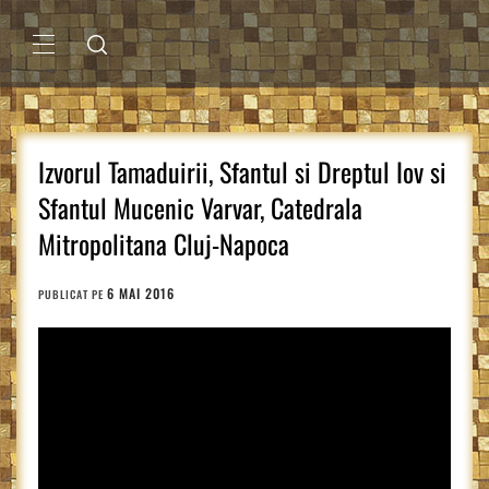
Sari
la
conținut
MENIU
PRINCIPAL
Izvorul Tamaduirii, Sfantul si Dreptul Iov si
Sfantul Mucenic Varvar, Catedrala
Mitropolitana Cluj-Napoca
6 MAI 2016
PUBLICAT PE