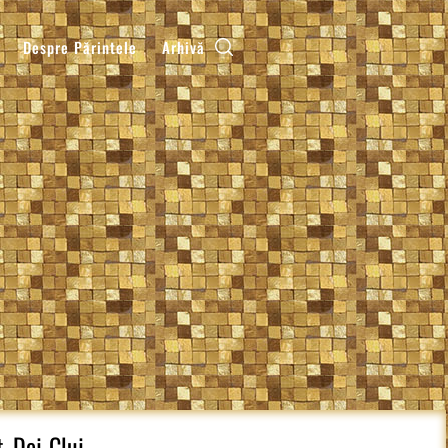
Despre Părintele
Arhivă
, Dej-Cluj