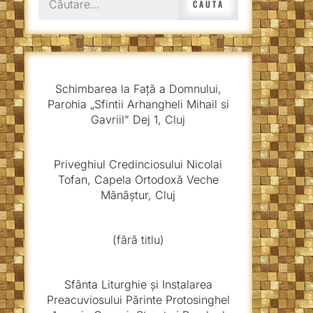
după:
Schimbarea la Față a Domnului,
Parohia „Sfintii Arhangheli Mihail si
Gavriil” Dej 1, Cluj
Priveghiul Credinciosului Nicolai
Tofan, Capela Ortodoxă Veche
Mănăștur, Cluj
(fără titlu)
Sfânta Liturghie și Instalarea
Preacuviosului Părinte Protosinghel