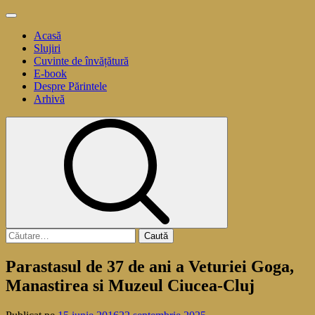
Sari
Meniu
la
principal
Acasă
conținut
Slujiri
Cuvinte de învățătură
E-book
Despre Părintele
Arhivă
Caută
după:
Parastasul de 37 de ani a Veturiei Goga,
Manastirea si Muzeul Ciucea-Cluj