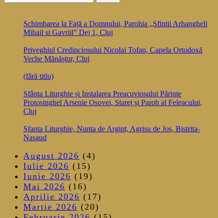
articole
după:
Schimbarea la Față a Domnului, Parohia „Sfintii Arhangheli
Mihail si Gavriil” Dej 1, Cluj
Priveghiul Credinciosului Nicolai Tofan, Capela Ortodoxă
Veche Mănăștur, Cluj
(fără titlu)
Sfânta Liturghie și Instalarea Preacuviosului Părinte
Protosinghel Arsenie Osovei, Stareț și Paroh al Feleacului,
Cluj
Sfanta Liturghie, Nunta de Argint, Agrisu de Jos, Bistrita-
Nasaud
August 2026
(4)
Iulie 2026
(15)
Iunie 2026
(19)
Mai 2026
(16)
Aprilie 2026
(17)
Martie 2026
(20)
Februarie 2026
(15)