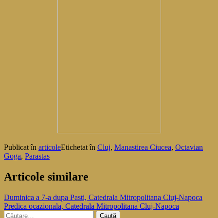
Publicat în
articole
Etichetat în
Cluj
,
Manastirea Ciucea
,
Octavian
Goga
,
Parastas
Articole similare
Navigare
Duminica a 7-a dupa Pasti, Catedrala Mitropolitana Cluj-Napoca
Predica ocazionala, Catedrala Mitropolitana Cluj-Napoca
în
Caută