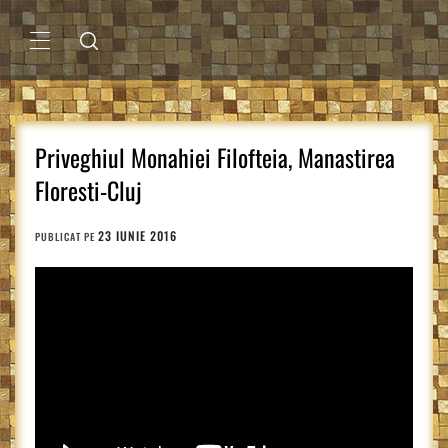
Sari
la
conținut
MENIU
PRINCIPAL
Priveghiul Monahiei Filofteia, Manastirea
Floresti-Cluj
23 IUNIE 2016
PUBLICAT PE