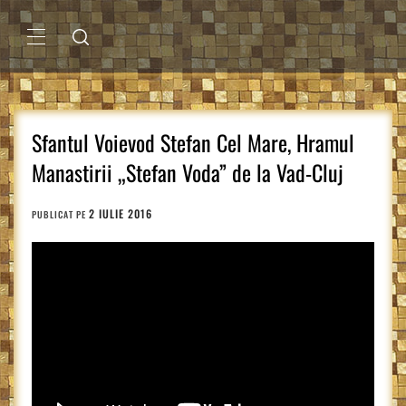
Sari
la
conținut
MENIU
PRINCIPAL
Sfantul Voievod Stefan Cel Mare, Hramul
Manastirii „Stefan Voda” de la Vad-Cluj
2 IULIE 2016
PUBLICAT PE