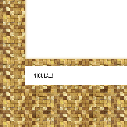
Navigare
în
NICULA…!
articole