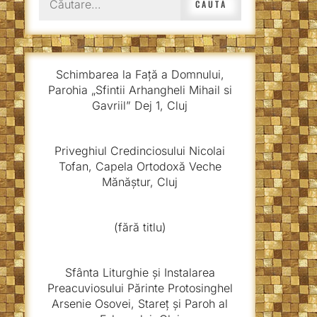
după:
Schimbarea la Față a Domnului,
Parohia „Sfintii Arhangheli Mihail si
Gavriil” Dej 1, Cluj
Priveghiul Credinciosului Nicolai
Tofan, Capela Ortodoxă Veche
Mănăștur, Cluj
(fără titlu)
Sfânta Liturghie și Instalarea
Preacuviosului Părinte Protosinghel
Arsenie Osovei, Stareț și Paroh al