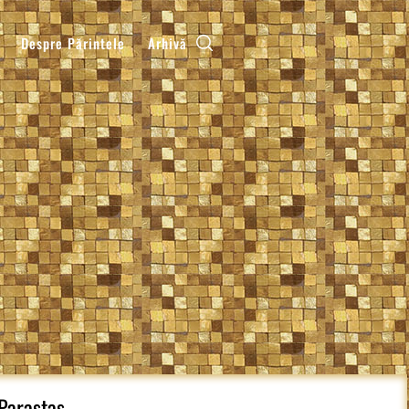
Despre Părintele
Arhivă
 Parastas