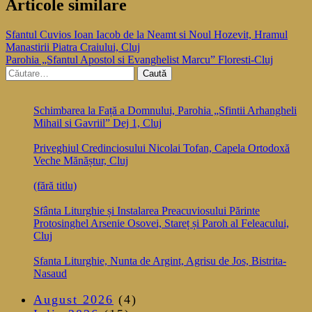
Articole similare
Navigare
Sfantul Cuvios Ioan Iacob de la Neamt si Noul Hozevit, Hramul
Manastirii Piatra Craiului, Cluj
în
Parohia „Sfantul Apostol si Evanghelist Marcu” Floresti-Cluj
articole
Caută
după:
Schimbarea la Față a Domnului, Parohia „Sfintii Arhangheli
Mihail si Gavriil” Dej 1, Cluj
Priveghiul Credinciosului Nicolai Tofan, Capela Ortodoxă
Veche Mănăștur, Cluj
(fără titlu)
Sfânta Liturghie și Instalarea Preacuviosului Părinte
Protosinghel Arsenie Osovei, Stareț și Paroh al Feleacului,
Cluj
Sfanta Liturghie, Nunta de Argint, Agrisu de Jos, Bistrita-
Nasaud
August 2026
(4)