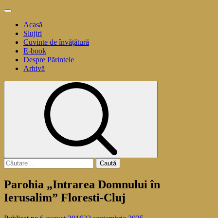
Sari
Meniu
la
principal
Acasă
conținut
Slujiri
Cuvinte de învățătură
E-book
Despre Părintele
Arhivă
Caută
după:
Parohia „Intrarea Domnului în
Ierusalim” Floresti-Cluj