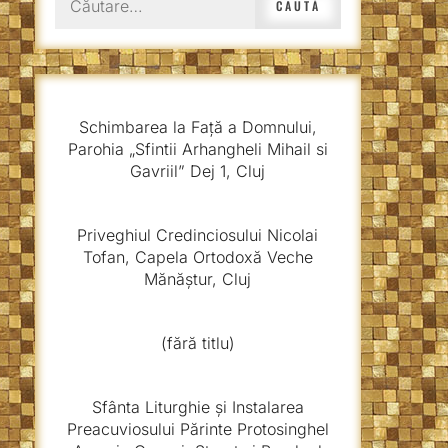
după:
Schimbarea la Față a Domnului,
Parohia „Sfintii Arhangheli Mihail si
Gavriil” Dej 1, Cluj
Priveghiul Credinciosului Nicolai
Tofan, Capela Ortodoxă Veche
Mănăștur, Cluj
(fără titlu)
Sfânta Liturghie și Instalarea
Preacuviosului Părinte Protosinghel