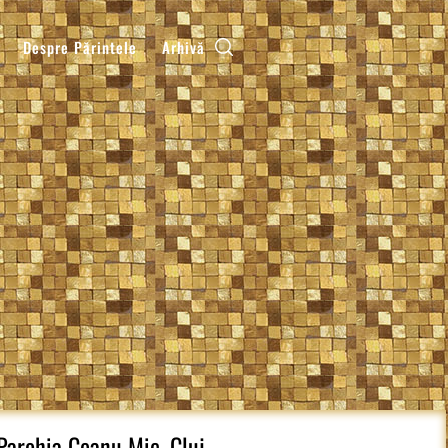
Despre Părintele
Arhivă
 Parohia Ceanu Mic, Cluj