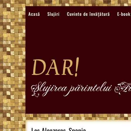
Sari
la
Acasă
Slujiri
Cuvinte de învățătură
E-book
conținut
Los Alcazares, Spania