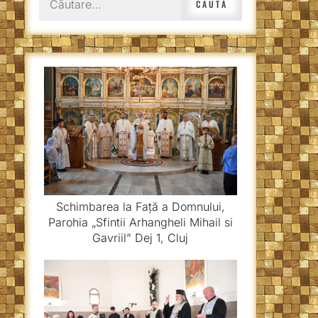
după:
Schimbarea la Față a Domnului,
Parohia „Sfintii Arhangheli Mihail si
Gavriil” Dej 1, Cluj