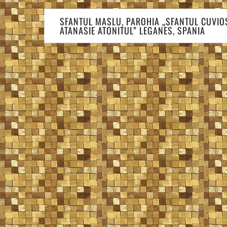
Navigare
SFANTUL MASLU, PAROHIA „SFANTUL CUVIO
în
ATANASIE ATONITUL” LEGANES, SPANIA
articole