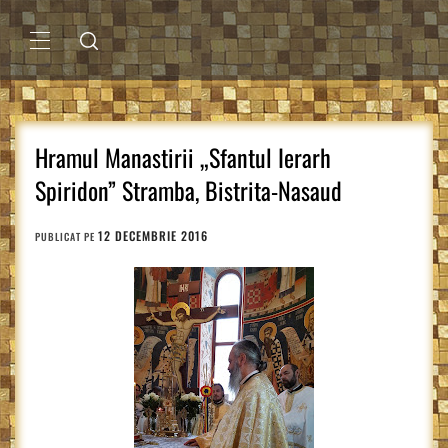
Sari
la
conținut
MENIU
PRINCIPAL
Hramul Manastirii „Sfantul Ierarh
Spiridon” Stramba, Bistrita-Nasaud
12 DECEMBRIE 2016
PUBLICAT PE