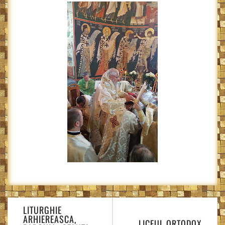
Navigare
LITURGHIE
în
ARHIEREASCA,
LICEUL ORTODOX