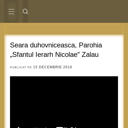
Sari
la
conținut
MENIU
PRINCIPAL
Seara duhovniceasca, Parohia
„Sfantul Ierarh Nicolae” Zalau
15 DECEMBRIE 2016
PUBLICAT PE