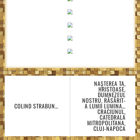
Navigare
NAȘTEREA TA,
în
HRISTOASE,
articole
DUMNEZEUL
NOSTRU, RĂSĂRIT-
COLIND STRABUN…
A LUMII LUMINA…
CRACIUNUL,
CATEDRALA
MITROPOLITANA,
CLUJ-NAPOCA