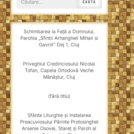
după:
Schimbarea la Față a Domnului,
Parohia „Sfintii Arhangheli Mihail si
Gavriil” Dej 1, Cluj
Priveghiul Credinciosului Nicolai
Tofan, Capela Ortodoxă Veche
Mănăștur, Cluj
(fără titlu)
Sfânta Liturghie și Instalarea
Preacuviosului Părinte Protosinghel
Arsenie Osovei, Stareț și Paroh al