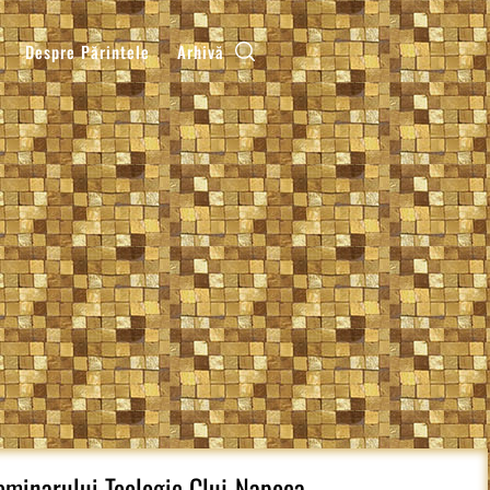
Despre Părintele
Arhivă
Seminarului Teologic Cluj-Napoca