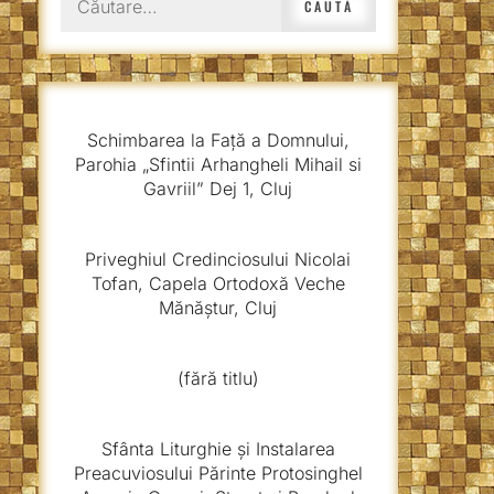
după:
Schimbarea la Față a Domnului,
Parohia „Sfintii Arhangheli Mihail si
Gavriil” Dej 1, Cluj
Priveghiul Credinciosului Nicolai
Tofan, Capela Ortodoxă Veche
Mănăștur, Cluj
(fără titlu)
Sfânta Liturghie și Instalarea
Preacuviosului Părinte Protosinghel