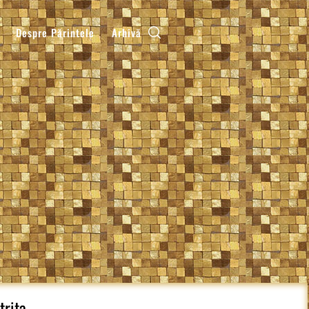
Despre Părintele
Arhivă
trita