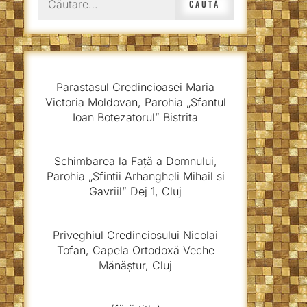
după:
Parastasul Credincioasei Maria
Victoria Moldovan, Parohia „Sfantul
Ioan Botezatorul” Bistrita
Schimbarea la Față a Domnului,
Parohia „Sfintii Arhangheli Mihail si
Gavriil” Dej 1, Cluj
Priveghiul Credinciosului Nicolai
Tofan, Capela Ortodoxă Veche
Mănăștur, Cluj