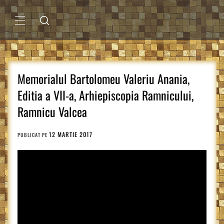
Sari
la
conținut
MENIU
PRINCIPAL
Memorialul Bartolomeu Valeriu Anania,
Editia a VII-a, Arhiepiscopia Ramnicului,
Ramnicu Valcea
12 MARTIE 2017
PUBLICAT PE