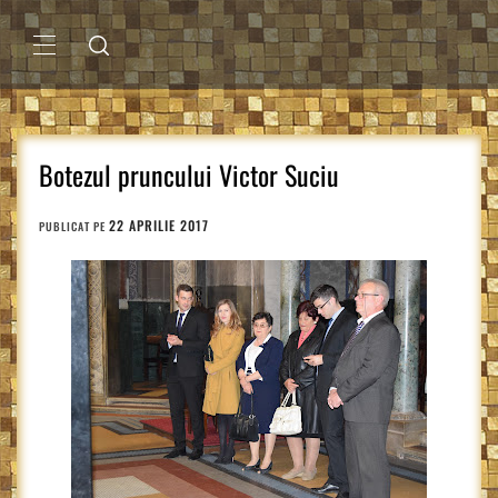
Sari
la
conținut
MENIU
PRINCIPAL
Botezul pruncului Victor Suciu
22 APRILIE 2017
PUBLICAT PE