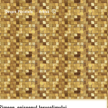
Despre Părintele
Arhivă
 Simeon, episcopul Ierusalimului