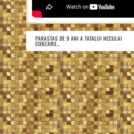
Navigare
PARASTAS DE 9 ANI A TATALUI NECULAI
în
COBZARU…
articole