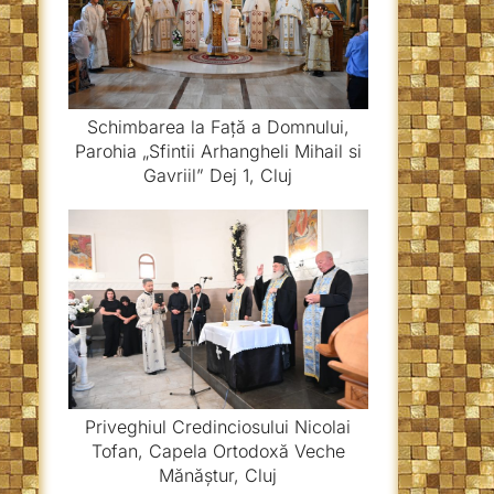
Schimbarea la Față a Domnului,
Parohia „Sfintii Arhangheli Mihail si
Gavriil” Dej 1, Cluj
Priveghiul Credinciosului Nicolai
Tofan, Capela Ortodoxă Veche
Mănăștur, Cluj