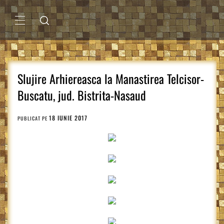
Sari
la
conținut
MENIU
PRINCIPAL
Slujire Arhiereasca la Manastirea Telcisor-
Buscatu, jud. Bistrita-Nasaud
18 IUNIE 2017
PUBLICAT PE