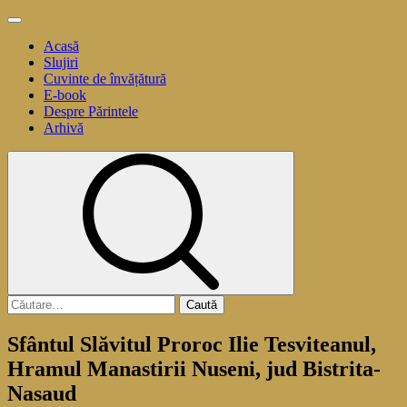
Sari
Meniu
la
principal
Acasă
conținut
Slujiri
Cuvinte de învățătură
E-book
Despre Părintele
Arhivă
Caută
după:
Sfântul Slăvitul Proroc Ilie Tesviteanul,
Hramul Manastirii Nuseni, jud Bistrita-
Nasaud