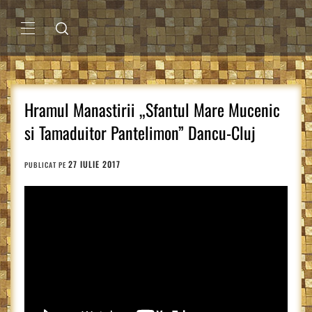
Sari
la
conținut
MENIU
PRINCIPAL
Hramul Manastirii „Sfantul Mare Mucenic
si Tamaduitor Pantelimon” Dancu-Cluj
27 IULIE 2017
PUBLICAT PE