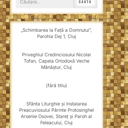
după:
„Schimbarea la Față a Domnului”,
Parohia Dej 1, Cluj
Priveghiul Credinciosului Nicolai
Tofan, Capela Ortodoxă Veche
Mănăștur, Cluj
(fără titlu)
Sfânta Liturghie și Instalarea
Preacuviosului Părinte Protosinghel
Arsenie Osovei, Stareț și Paroh al
Feleacului, Cluj