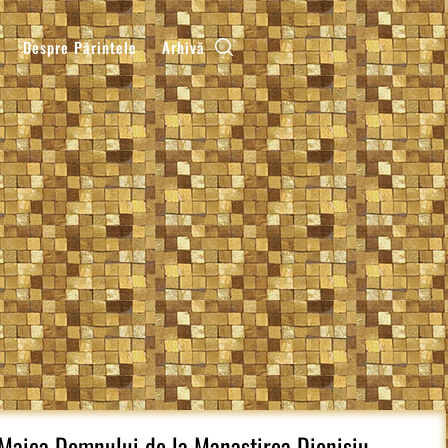
Despre Părintele
Arhivă
 Maica Domnului de la Manastirea Dionisiu,