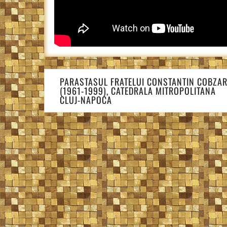
Navigare
PARASTASUL FRATELUI CONSTANTIN COBZA
în
(1961-1999), CATEDRALA MITROPOLITANA
articole
CLUJ-NAPOCA