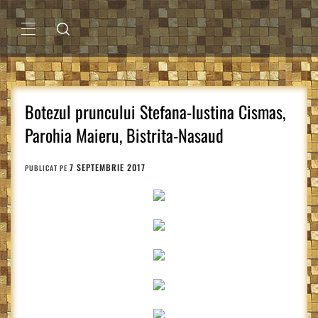
Sari
la
conținut
MENIU
PRINCIPAL
Botezul pruncului Stefana-Iustina Cismas,
Parohia Maieru, Bistrita-Nasaud
7 SEPTEMBRIE 2017
PUBLICAT PE