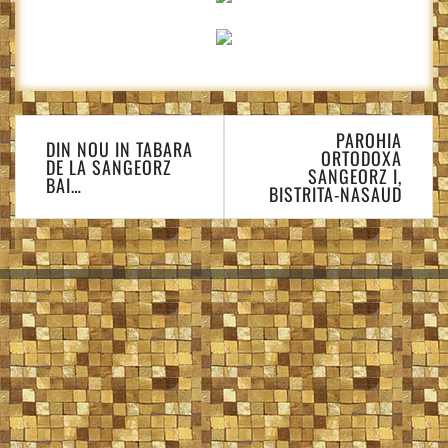
Navigare
PAROHIA
în
DIN NOU IN TABARA
ORTODOXA
DE LA SANGEORZ
articole
SANGEORZ I,
BAI…
BISTRITA-NASAUD