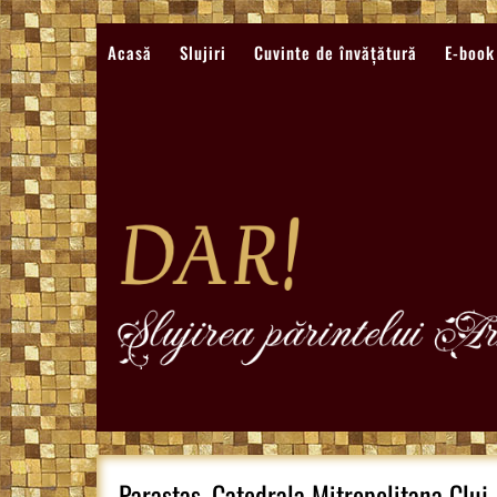
Sari
la
Acasă
Slujiri
Cuvinte de învățătură
E-book
conținut
Parastas, Catedrala Mitropolitana Clu