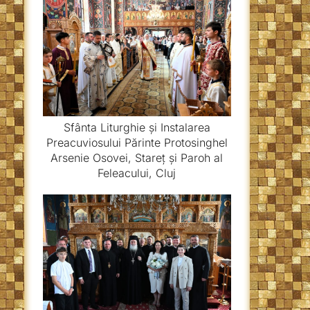
Sfânta Liturghie și Instalarea
Preacuviosului Părinte Protosinghel
Arsenie Osovei, Stareț și Paroh al
Feleacului, Cluj