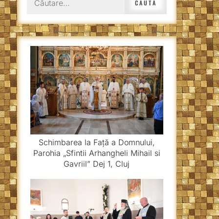
după:
Schimbarea la Față a Domnului,
Parohia „Sfintii Arhangheli Mihail si
Gavriil” Dej 1, Cluj