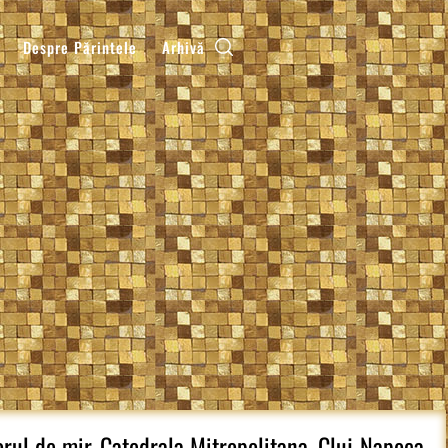
Despre Părintele
Arhivă
rul de mir, Catedrala Mitropolitana, Cluj-Napoca