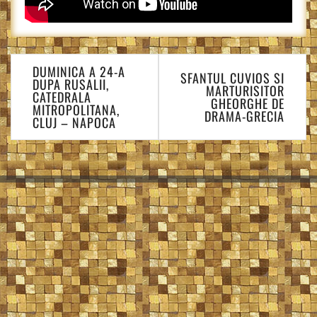
Navigare
DUMINICA A 24-A
în
SFANTUL CUVIOS SI
DUPA RUSALII,
MARTURISITOR
articole
CATEDRALA
GHEORGHE DE
MITROPOLITANA,
DRAMA-GRECIA
CLUJ – NAPOCA