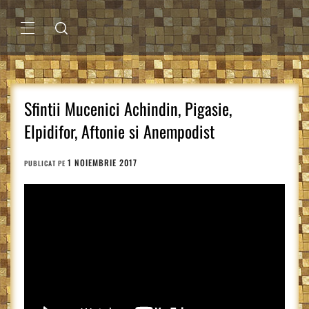
Sari
la
conținut
MENIU
PRINCIPAL
Sfintii Mucenici Achindin, Pigasie,
Elpidifor, Aftonie si Anempodist
1 NOIEMBRIE 2017
PUBLICAT PE