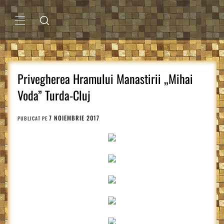
Sari
la
conținut
MENIU
PRINCIPAL
Privegherea Hramului Manastirii „Mihai
Voda” Turda-Cluj
7 NOIEMBRIE 2017
PUBLICAT PE