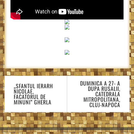
Navigare
DUMINICA A 27- A
în
„SFANTUL IERARH
DUPA RUSALII,
NICOLAE,
articole
CATEDRALA
FACATORUL DE
MITROPOLITANA,
MINUNI” GHERLA
CLUJ-NAPOCA