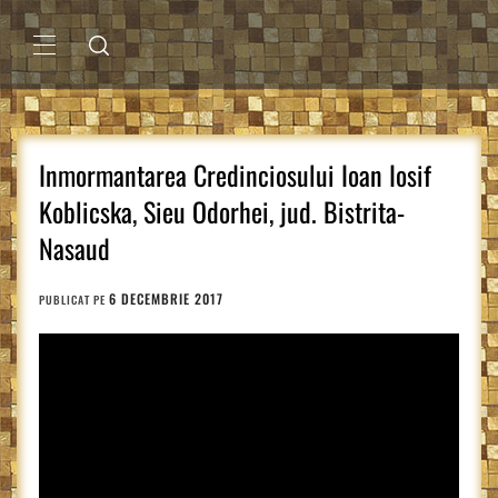
Sari
la
conținut
MENIU
PRINCIPAL
Inmormantarea Credinciosului Ioan Iosif
Koblicska, Sieu Odorhei, jud. Bistrita-
Nasaud
6 DECEMBRIE 2017
PUBLICAT PE