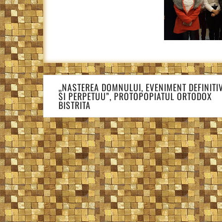
Navigare
„NASTEREA DOMNULUI, EVENIMENT DEFINITI
în
SI PERPETUU”, PROTOPOPIATUL ORTODOX
articole
BISTRITA