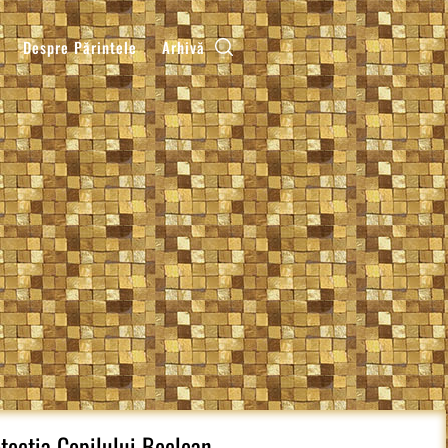
Despre Părintele
Arhivă
otectia Copilului Beclean