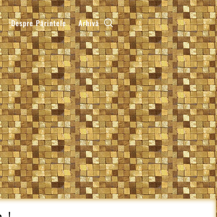
Despre Părintele
Arhivă
e…!