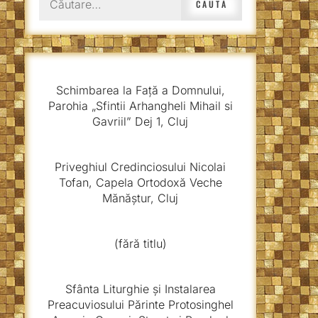
după:
Schimbarea la Față a Domnului,
Parohia „Sfintii Arhangheli Mihail si
Gavriil” Dej 1, Cluj
Priveghiul Credinciosului Nicolai
Tofan, Capela Ortodoxă Veche
Mănăștur, Cluj
(fără titlu)
Sfânta Liturghie și Instalarea
Preacuviosului Părinte Protosinghel