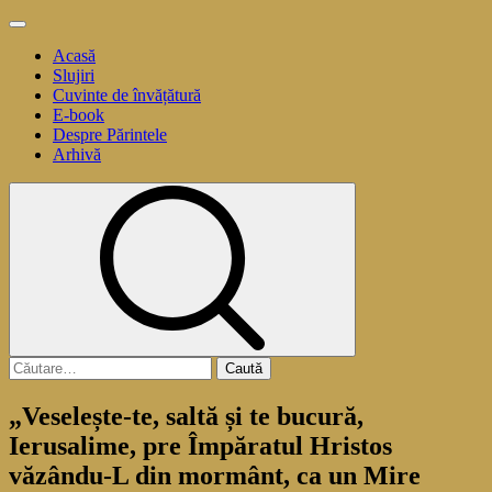
Sari
Meniu
la
principal
Acasă
conținut
Slujiri
Cuvinte de învățătură
E-book
Despre Părintele
Arhivă
Caută
după:
„Veselește-te, saltă și te bucură,
Ierusalime, pre Împăratul Hristos
văzându-L din mormânt, ca un Mire