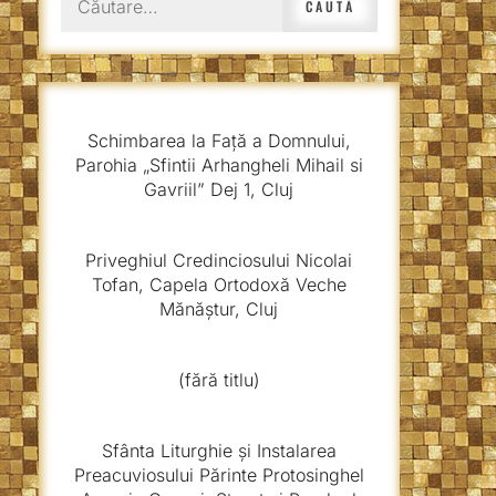
după:
Schimbarea la Față a Domnului,
Parohia „Sfintii Arhangheli Mihail si
Gavriil” Dej 1, Cluj
Priveghiul Credinciosului Nicolai
Tofan, Capela Ortodoxă Veche
Mănăștur, Cluj
(fără titlu)
Sfânta Liturghie și Instalarea
Preacuviosului Părinte Protosinghel