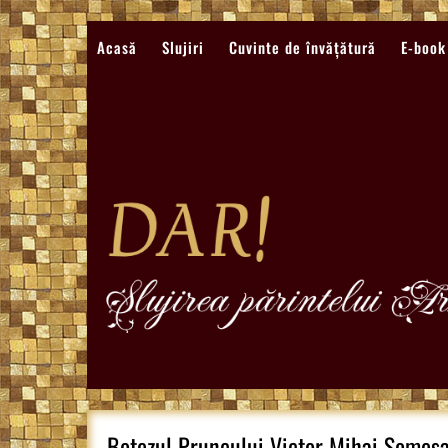
Sari
la
Acasă
Slujiri
Cuvinte de învățătură
E-book
conținut
Botezul Pruncului Victor Mihai Somesa