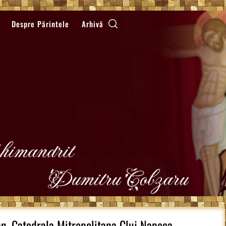
Despre Părintele
Arhivă
n, Catedrala Mitropolitana Cluj Napoca