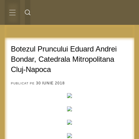
Sari
la
conținut
MENIU
PRINCIPAL
Botezul Pruncului Eduard Andrei
Bondar, Catedrala Mitropolitana
Cluj-Napoca
30 IUNIE 2018
PUBLICAT PE