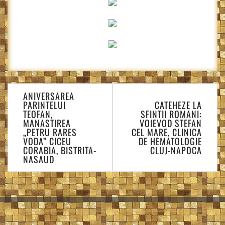
Navigare
ANIVERSAREA
în
PARINTELUI
CATEHEZE LA
articole
TEOFAN,
SFINTII ROMANI:
MANASTIREA
VOIEVOD STEFAN
„PETRU RARES
CEL MARE, CLINICA
VODA” CICEU
DE HEMATOLOGIE
CORABIA, BISTRITA-
CLUJ-NAPOCA
NASAUD