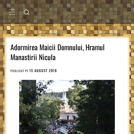
Sari
la
conținut
MENIU
PRINCIPAL
Adormirea Maicii Domnului, Hramul
Manastirii Nicula
15 AUGUST 2018
PUBLICAT PE