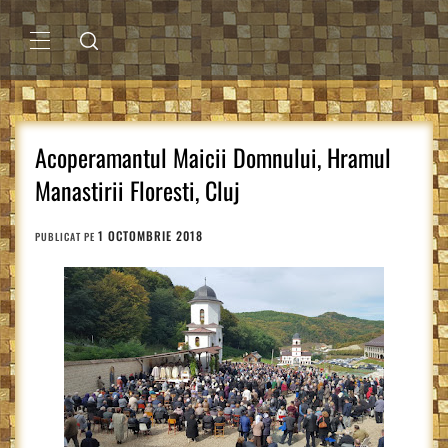
Sari
la
conținut
MENIU
PRINCIPAL
Acoperamantul Maicii Domnului, Hramul
Manastirii Floresti, Cluj
1 OCTOMBRIE 2018
PUBLICAT PE